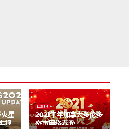
社团活动
号火星
2021牛年加拿大多伦多
实视
密市网络春晚