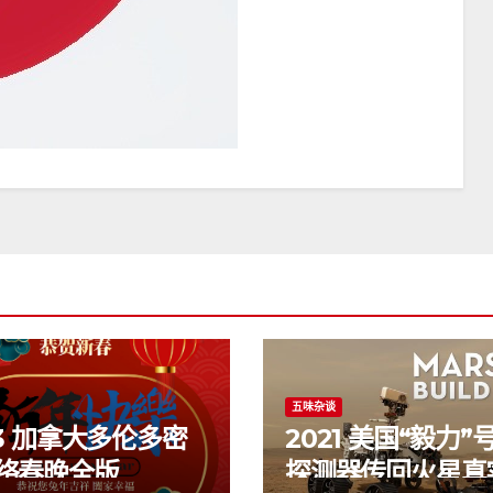
五味杂谈
23 加拿大多伦多密
2021 美国“毅力”
络春晚全版
探测器传回火星真