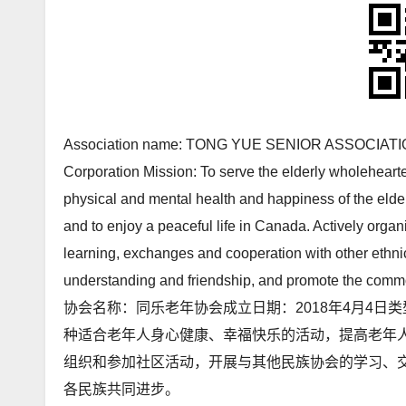
Association name: TONG YUE SENIOR ASSOCIATION Inc
Corporation Mission: To serve the elderly wholeheartedl
physical and mental health and happiness of the elderl
and to enjoy a peaceful life in Canada. Actively organi
learning, exchanges and cooperation with other ethn
understanding and friendship, and promote the commo
协会名称：同乐老年协会成立日期：2018年4月4
种适合老年人身心健康、幸福快乐的活动，提高老年
组织和参加社区活动，开展与其他民族协会的学习、
各民族共同进步。