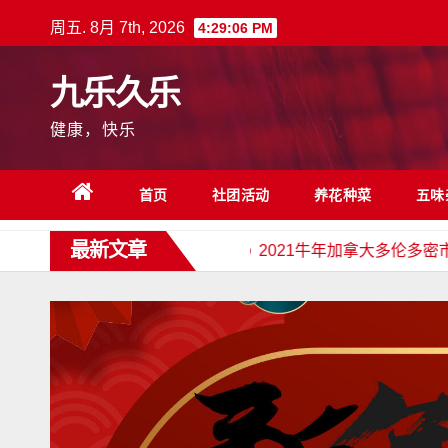
跳
周五. 8月 7th, 2026
4:29:07 PM
至
内
九乐久乐
容
健康，快乐
首页
社团活动
养花种菜
五味
最新文章
星探测器传回火星真实视频
2021牛年加拿大多伦多密市网络