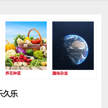
养花种菜
趣味杂谈
乐久乐