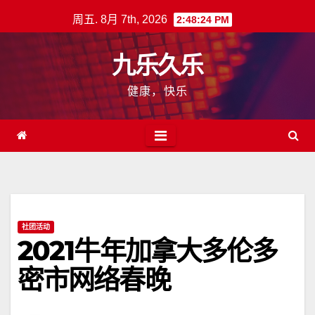
跳
周五. 8月 7th, 2026
2:48:24 PM
至
内
九乐久乐
容
健康，快乐
社团活动
2021牛年加拿大多伦多
密市网络春晚