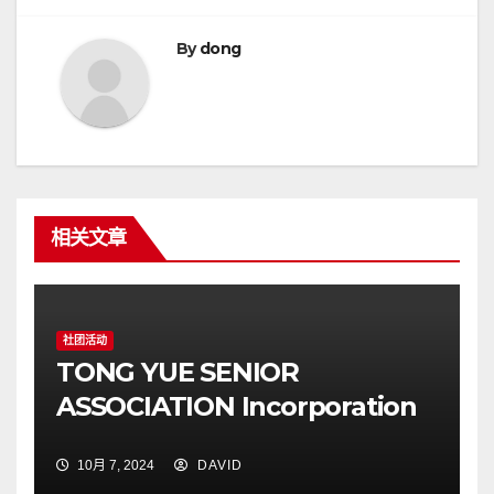
导
航
By
dong
相关文章
社团活动
TONG YUE SENIOR
ASSOCIATION Incorporation
10月 7, 2024
DAVID